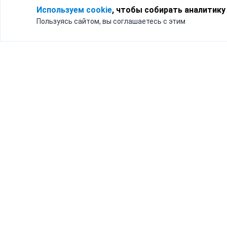
Используем cookie
, чтобы собирать аналитику
Пользуясь сайтом, вы соглашаетесь с этим
Для кого
Тарифы
Бизнесу
Доставка по России
Частным лицам
Интернет-магазинам
Доставка для бизнеса
192012, Санк
и интернет-магазинов