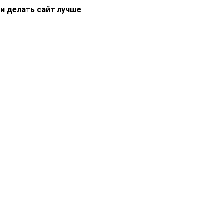
 и делать сайт лучше
Информация
О компании
Новости
Что такое Catapulto
Частые вопросы
Службы доставки
Реферальная программа
Нам доверяют
Публичная оферта
Кейсы
Политика обработки
Блог
персональных данных
Контакты
т-Петербург, пр. Обуховской Обороны, 120Б