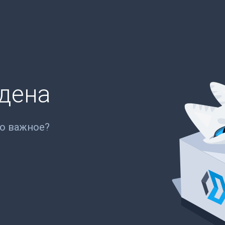
йдена
то важное?