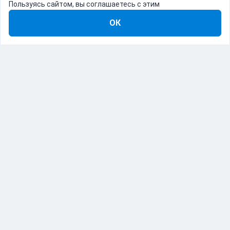
Пользуясь сайтом, вы соглашаетесь с этим
ОК
8-800-555-22-41
Демо Catapulto
Для кого
Тарифы
Информация
О компании
192012, Санкт-Петербург, пр. Обуховской Обороны, 120Б
© Catapulto 2013-
2026