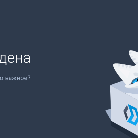
йдена
то важное?