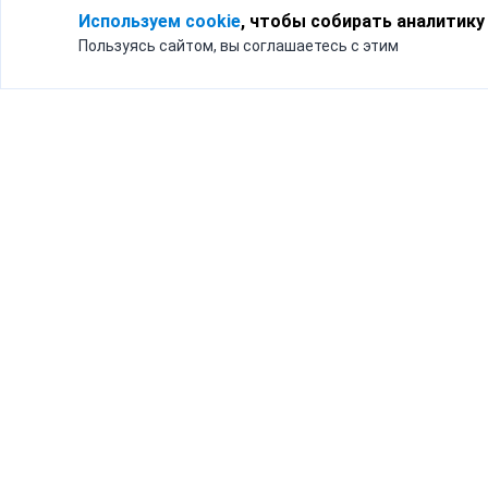
Используем cookie
, чтобы собирать аналитику
Пользуясь сайтом, вы соглашаетесь с этим
Для кого
Тарифы
Бизнесу
Доставка по России
Частным лицам
Интернет-магазинам
Доставка для бизнеса
192012, Санк
и интернет-магазинов