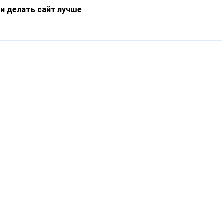
 и делать сайт лучше
Информация
О компании
Новости
Что такое Catapulto
Частые вопросы
Службы доставки
Реферальная программа
Нам доверяют
Публичная оферта
Кейсы
Политика обработки
Блог
персональных данных
Контакты
т-Петербург, пр. Обуховской Обороны, 120Б