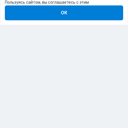
Пользуясь сайтом, вы соглашаетесь с этим
ОК
8-800-555-22-41
Демо Catapulto
Для кого
Тарифы
Информация
О компании
192012, Санкт-Петербург, пр. Обуховской Обороны, 120Б
© Catapulto 2013-
2026