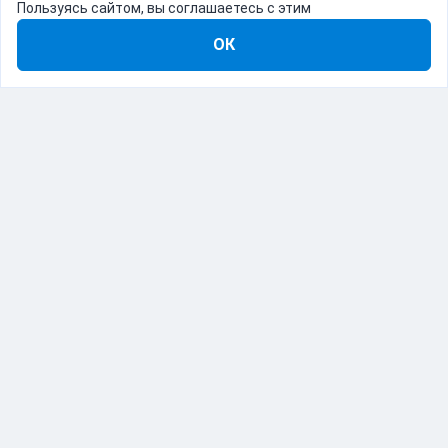
Пользуясь сайтом, вы соглашаетесь с этим
ОК
8-800-555-22-41
Демо Catapulto
Для кого
Тарифы
Информация
О компании
192012, Санкт-Петербург, пр. Обуховской Обороны, 120Б
© Catapulto 2013-
2026