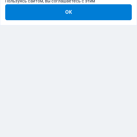
Пользуясь сайтом, вы соглашаетесь с этим
ОК
8-800-555-22-41
Демо Catapulto
Для кого
Тарифы
Информация
О компании
192012, Санкт-Петербург, пр. Обуховской Обороны, 120Б
© Catapulto 2013-
2026