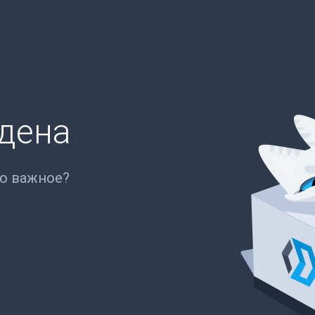
йдена
то важное?