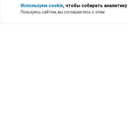
Используем cookie
, чтобы собирать аналитику
Пользуясь сайтом, вы соглашаетесь с этим
Для кого
Тарифы
Бизнесу
Доставка по России
Частным лицам
Интернет-магазинам
Доставка для бизнеса
192012, Санк
и интернет-магазинов