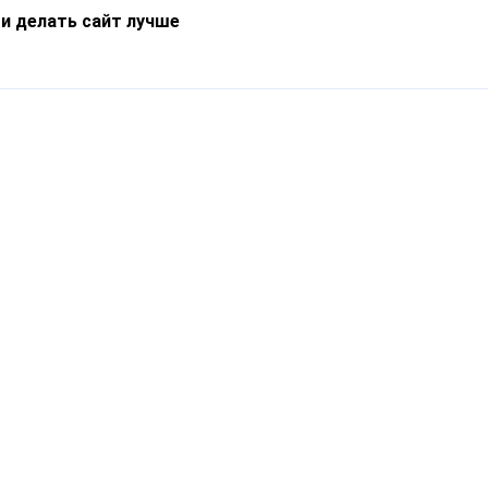
 и делать сайт лучше
Информация
О компании
Новости
Что такое Catapulto
Частые вопросы
Службы доставки
Реферальная программа
Нам доверяют
Публичная оферта
Кейсы
Политика обработки
Блог
персональных данных
Контакты
т-Петербург, пр. Обуховской Обороны, 120Б