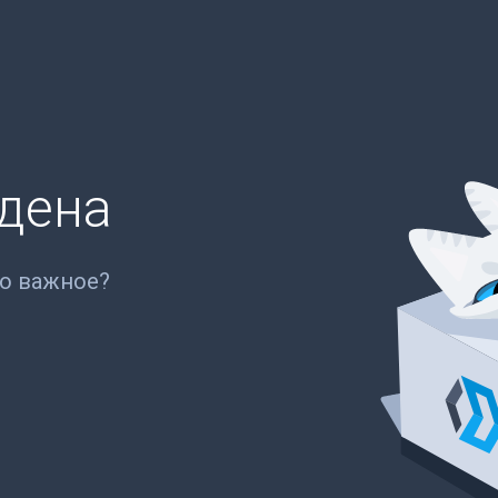
йдена
то важное?