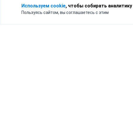
Используем cookie
, чтобы собирать аналитику
Пользуясь сайтом, вы соглашаетесь с этим
Для кого
Тарифы
Бизнесу
Доставка по России
Частным лицам
Интернет-магазинам
Доставка для бизнеса
192012, Санк
и интернет-магазинов