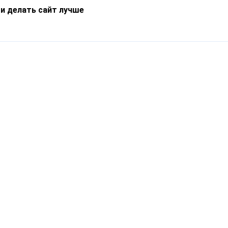
 и делать сайт лучше
Информация
О компании
Новости
Что такое Catapulto
Частые вопросы
Службы доставки
Реферальная программа
Нам доверяют
Публичная оферта
Кейсы
Политика обработки
Блог
персональных данных
Контакты
т-Петербург, пр. Обуховской Обороны, 120Б