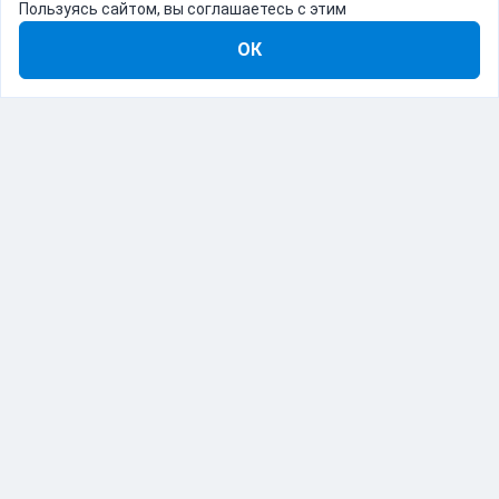
Пользуясь сайтом, вы соглашаетесь с этим
ОК
8-800-555-22-41
Демо Catapulto
Для кого
Тарифы
Информация
О компании
192012, Санкт-Петербург, пр. Обуховской Обороны, 120Б
© Catapulto 2013-
2026