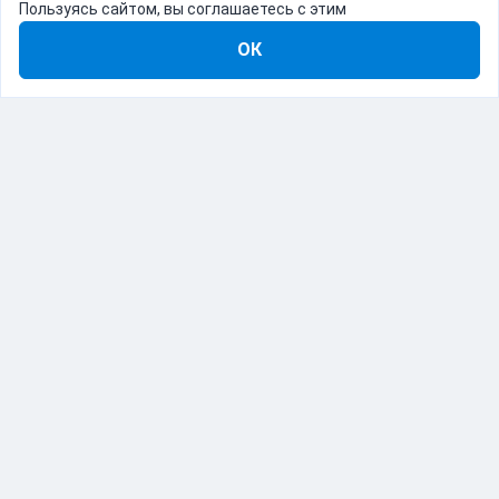
Пользуясь сайтом, вы соглашаетесь с этим
ОК
8-800-555-22-41
Демо Catapulto
Для кого
Тарифы
Информация
О компании
192012, Санкт-Петербург, пр. Обуховской Обороны, 120Б
© Catapulto 2013-
2026