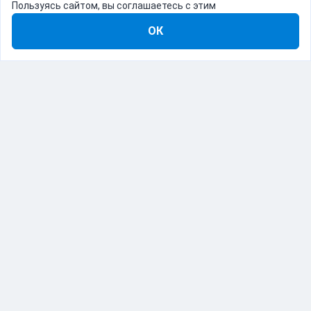
Пользуясь сайтом, вы соглашаетесь с этим
ОК
8-800-555-22-41
Демо Catapulto
Для кого
Тарифы
Информация
О компании
192012, Санкт-Петербург, пр. Обуховской Обороны, 120Б
© Catapulto 2013-
2026