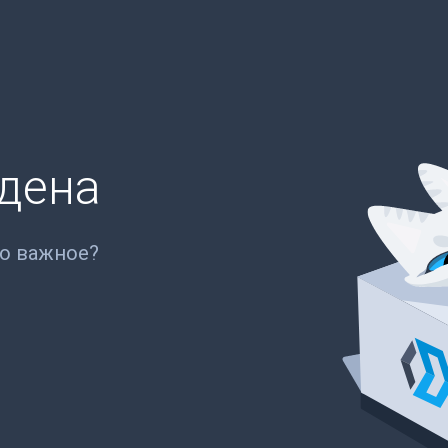
йдена
то важное?