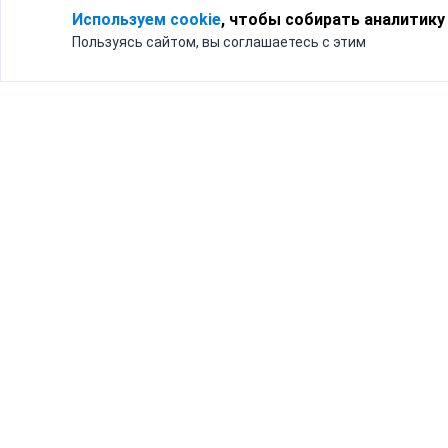
Используем cookie
, чтобы собирать аналитику
Пользуясь сайтом, вы соглашаетесь с этим
Для кого
Тарифы
Бизнесу
Доставка по России
Частным лицам
Интернет-магазинам
Доставка для бизнеса
192012, Санк
и интернет-магазинов