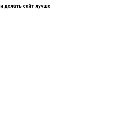
 и делать сайт лучше
Информация
О компании
Новости
Что такое Catapulto
Частые вопросы
Службы доставки
Реферальная программа
Нам доверяют
Публичная оферта
Кейсы
Политика обработки
Блог
персональных данных
Контакты
т-Петербург, пр. Обуховской Обороны, 120Б