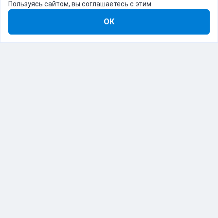
Пользуясь сайтом, вы соглашаетесь с этим
ОК
8-800-555-22-41
Демо Catapulto
Для кого
Тарифы
Информация
О компании
192012, Санкт-Петербург, пр. Обуховской Обороны, 120Б
© Catapulto 2013-
2026