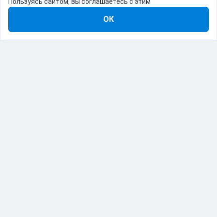
Пользуясь сайтом, вы соглашаетесь с этим
ОК
8-800-555-22-41
Демо Catapulto
Для кого
Тарифы
Информация
О компании
192012, Санкт-Петербург, пр. Обуховской Обороны, 120Б
© Catapulto 2013-
2026