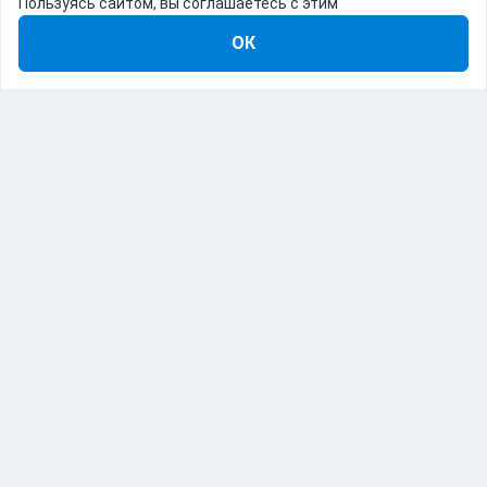
Пользуясь сайтом, вы соглашаетесь с этим
ОК
8-800-555-22-41
Демо Catapulto
Для кого
Тарифы
Информация
О компании
192012, Санкт-Петербург, пр. Обуховской Обороны, 120Б
© Catapulto 2013-
2026