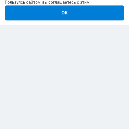
Пользуясь сайтом, вы соглашаетесь с этим
ОК
8-800-555-22-41
Демо Catapulto
Для кого
Тарифы
Информация
О компании
192012, Санкт-Петербург, пр. Обуховской Обороны, 120Б
© Catapulto 2013-
2026