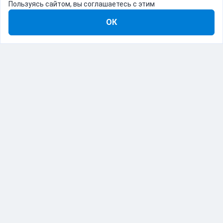
Пользуясь сайтом, вы соглашаетесь с этим
ОК
8-800-555-22-41
Демо Catapulto
Для кого
Тарифы
Информация
О компании
192012, Санкт-Петербург, пр. Обуховской Обороны, 120Б
© Catapulto 2013-
2026