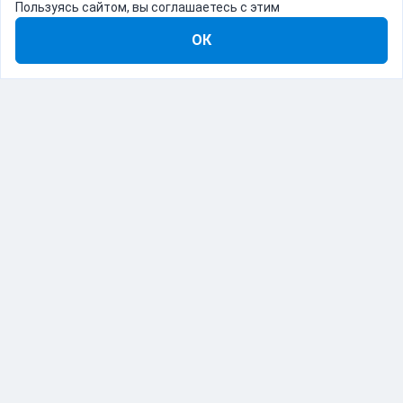
Пользуясь сайтом, вы соглашаетесь с этим
ОК
8-800-555-22-41
Демо Catapulto
Для кого
Тарифы
Информация
О компании
192012, Санкт-Петербург, пр. Обуховской Обороны, 120Б
© Catapulto 2013-
2026