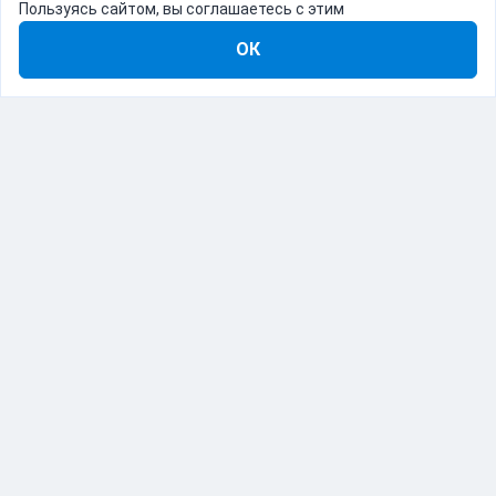
Пользуясь сайтом, вы соглашаетесь с этим
ОК
8-800-555-22-41
Демо Catapulto
Для кого
Тарифы
Информация
О компании
192012, Санкт-Петербург, пр. Обуховской Обороны, 120Б
© Catapulto 2013-
2026