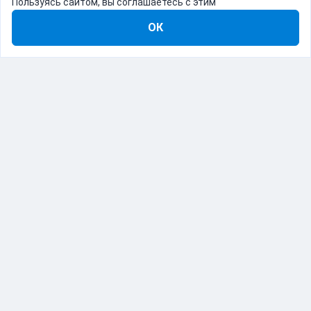
Пользуясь сайтом, вы соглашаетесь с этим
ОК
8-800-555-22-41
Демо Catapulto
Для кого
Тарифы
Информация
О компании
192012, Санкт-Петербург, пр. Обуховской Обороны, 120Б
© Catapulto 2013-
2026