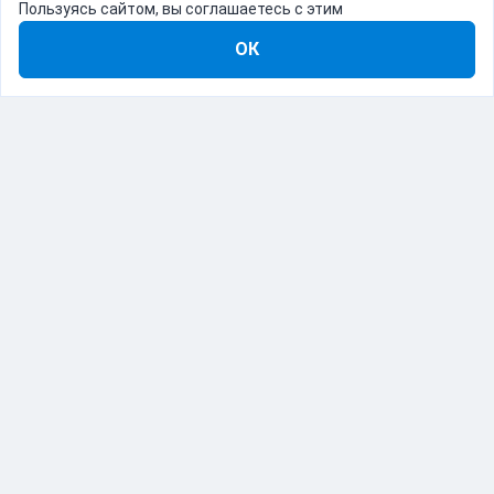
Пользуясь сайтом, вы соглашаетесь с этим
ОК
8-800-555-22-41
Демо Catapulto
Для кого
Тарифы
Информация
О компании
192012, Санкт-Петербург, пр. Обуховской Обороны, 120Б
© Catapulto 2013-
2026