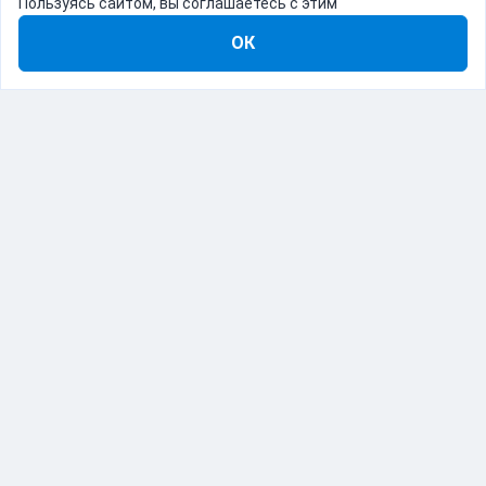
Пользуясь сайтом, вы соглашаетесь с этим
ОК
8-800-555-22-41
Демо Catapulto
Для кого
Тарифы
Информация
О компании
192012, Санкт-Петербург, пр. Обуховской Обороны, 120Б
© Catapulto 2013-
2026