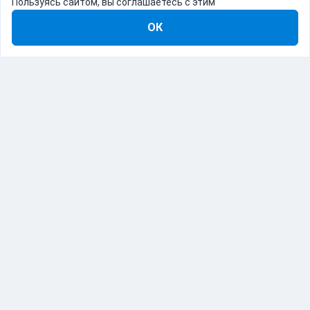
Пользуясь сайтом, вы соглашаетесь с этим
ОК
8-800-555-22-41
Демо Catapulto
Для кого
Тарифы
Информация
О компании
192012, Санкт-Петербург, пр. Обуховской Обороны, 120Б
© Catapulto 2013-
2026