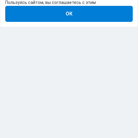
Пользуясь сайтом, вы соглашаетесь с этим
ОК
8-800-555-22-41
Демо Catapulto
Для кого
Тарифы
Информация
О компании
192012, Санкт-Петербург, пр. Обуховской Обороны, 120Б
© Catapulto 2013-
2026