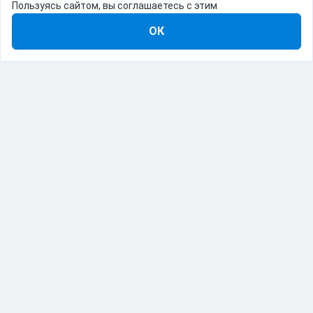
Пользуясь сайтом, вы соглашаетесь с этим
ОК
8-800-555-22-41
Демо Catapulto
Для кого
Тарифы
Информация
О компании
192012, Санкт-Петербург, пр. Обуховской Обороны, 120Б
© Catapulto 2013-
2026