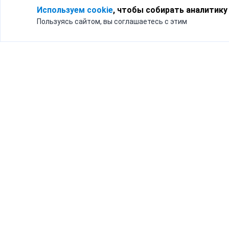
Используем cookie
, чтобы собирать аналитику
Пользуясь сайтом, вы соглашаетесь с этим
Для кого
Тарифы
Бизнесу
Доставка по России
Частным лицам
Интернет-магазинам
Доставка для бизнеса
192012, Санк
и интернет-магазинов