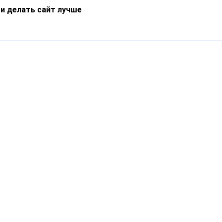
 и делать сайт лучше
Информация
О компании
Новости
Что такое Catapulto
Частые вопросы
Службы доставки
Реферальная программа
Нам доверяют
Публичная оферта
Кейсы
Политика обработки
Блог
персональных данных
Контакты
т-Петербург, пр. Обуховской Обороны, 120Б