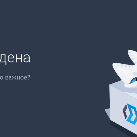
йдена
то важное?