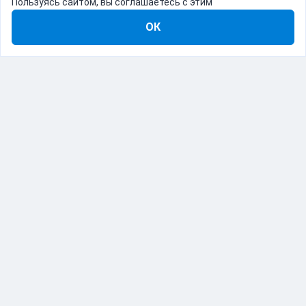
Пользуясь сайтом, вы соглашаетесь с этим
ОК
8-800-555-22-41
Демо Catapulto
Для кого
Тарифы
Информация
О компании
192012, Санкт-Петербург, пр. Обуховской Обороны, 120Б
© Catapulto 2013-
2026