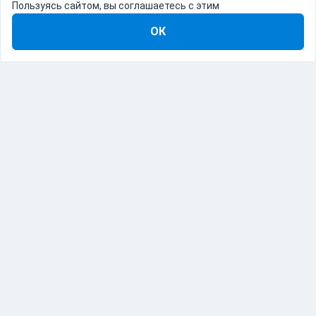
Пользуясь сайтом, вы соглашаетесь с этим
ОК
8-800-555-22-41
Демо Catapulto
Для кого
Тарифы
Информация
О компании
192012, Санкт-Петербург, пр. Обуховской Обороны, 120Б
© Catapulto 2013-
2026