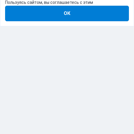
Пользуясь сайтом, вы соглашаетесь с этим
ОК
8-800-555-22-41
Демо Catapulto
Для кого
Тарифы
Информация
О компании
192012, Санкт-Петербург, пр. Обуховской Обороны, 120Б
© Catapulto 2013-
2026