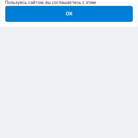
Пользуясь сайтом, вы соглашаетесь с этим
ОК
8-800-555-22-41
Демо Catapulto
Для кого
Тарифы
Информация
О компании
192012, Санкт-Петербург, пр. Обуховской Обороны, 120Б
© Catapulto 2013-
2026