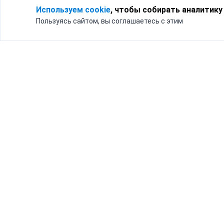
Используем cookie
, чтобы собирать аналитику
Пользуясь сайтом, вы соглашаетесь с этим
Для кого
Тарифы
Бизнесу
Доставка по России
Частным лицам
Интернет-магазинам
Доставка для бизнеса
192012, Санк
и интернет-магазинов