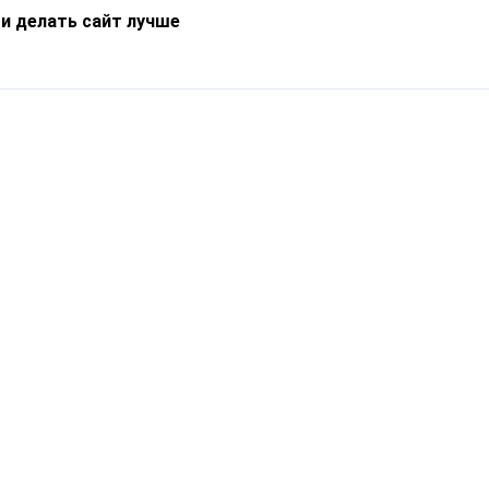
 и делать сайт лучше
Информация
О компании
Новости
Что такое Catapulto
Частые вопросы
Службы доставки
Реферальная программа
Нам доверяют
Публичная оферта
Кейсы
Политика обработки
Блог
персональных данных
Контакты
т-Петербург, пр. Обуховской Обороны, 120Б