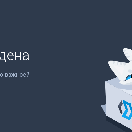
йдена
то важное?