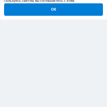
Пользуясь сайтом, вы соглашаетесь с этим
ОК
8-800-555-22-41
Демо Catapulto
Для кого
Тарифы
Информация
О компании
192012, Санкт-Петербург, пр. Обуховской Обороны, 120Б
© Catapulto 2013-
2026