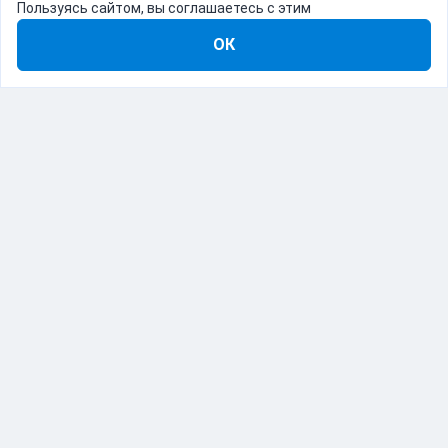
Пользуясь сайтом, вы соглашаетесь с этим
ОК
8-800-555-22-41
Демо Catapulto
Для кого
Тарифы
Информация
О компании
192012, Санкт-Петербург, пр. Обуховской Обороны, 120Б
© Catapulto 2013-
2026