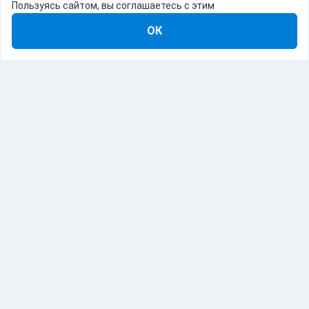
Пользуясь сайтом, вы соглашаетесь с этим
ОК
8-800-555-22-41
Демо Catapulto
Для кого
Тарифы
Информация
О компании
192012, Санкт-Петербург, пр. Обуховской Обороны, 120Б
© Catapulto 2013-
2026