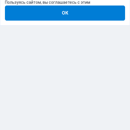
Пользуясь сайтом, вы соглашаетесь с этим
ОК
8-800-555-22-41
Демо Catapulto
Для кого
Тарифы
Информация
О компании
192012, Санкт-Петербург, пр. Обуховской Обороны, 120Б
© Catapulto 2013-
2026