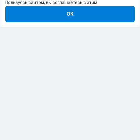
Пользуясь сайтом, вы соглашаетесь с этим
ОК
8-800-555-22-41
Демо Catapulto
Для кого
Тарифы
Информация
О компании
192012, Санкт-Петербург, пр. Обуховской Обороны, 120Б
© Catapulto 2013-
2026