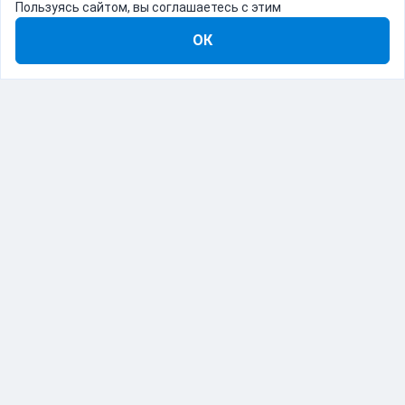
Пользуясь сайтом, вы соглашаетесь с этим
ОК
8-800-555-22-41
Демо Catapulto
Для кого
Тарифы
Информация
О компании
192012, Санкт-Петербург, пр. Обуховской Обороны, 120Б
© Catapulto 2013-
2026