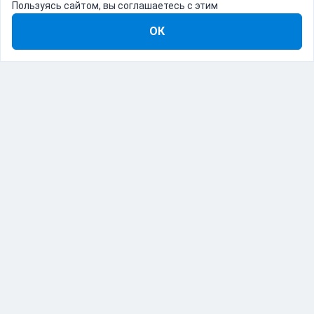
Пользуясь сайтом, вы соглашаетесь с этим
ОК
8-800-555-22-41
Демо Catapulto
Для кого
Тарифы
Информация
О компании
192012, Санкт-Петербург, пр. Обуховской Обороны, 120Б
© Catapulto 2013-
2026