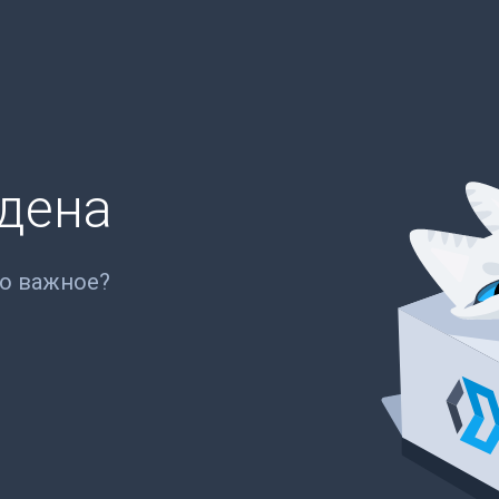
йдена
то важное?