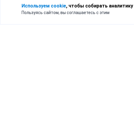
Используем cookie
, чтобы собирать аналитику
Пользуясь сайтом, вы соглашаетесь с этим
Для кого
Тарифы
Бизнесу
Доставка по России
Частным лицам
Интернет-магазинам
Доставка для бизнеса
192012, Санк
и интернет-магазинов