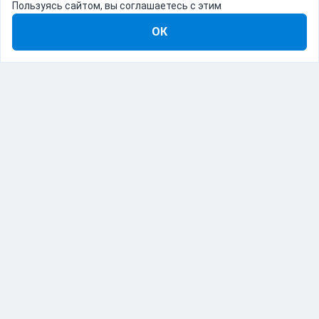
Пользуясь сайтом, вы соглашаетесь с этим
ОК
8-800-555-22-41
Демо Catapulto
Для кого
Тарифы
Информация
О компании
192012, Санкт-Петербург, пр. Обуховской Обороны, 120Б
© Catapulto 2013-
2026