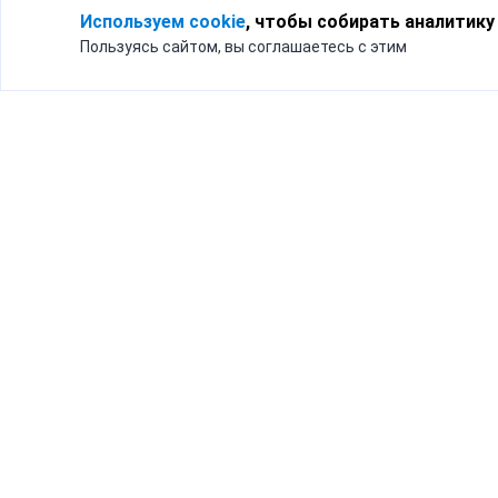
Используем cookie
, чтобы собирать аналитику
Пользуясь сайтом, вы соглашаетесь с этим
Для кого
Тарифы
Бизнесу
Доставка по России
Частным лицам
Интернет-магазинам
Доставка для бизнеса
192012, Санк
и интернет-магазинов