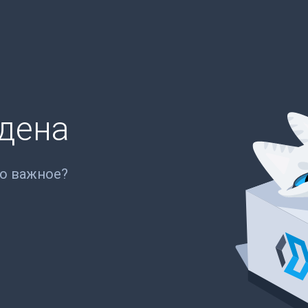
йдена
то важное?