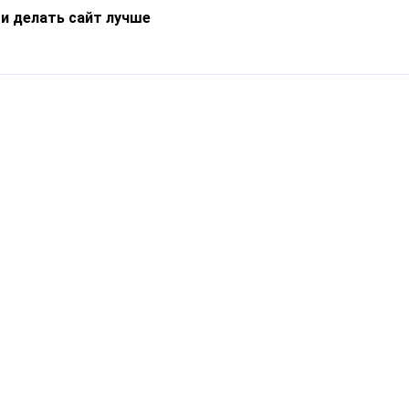
 и делать сайт лучше
Информация
О компании
Новости
Что такое Catapulto
Частые вопросы
Службы доставки
Реферальная программа
Нам доверяют
Публичная оферта
Кейсы
Политика обработки
Блог
персональных данных
Контакты
т-Петербург, пр. Обуховской Обороны, 120Б