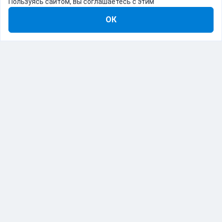
Пользуясь сайтом, вы соглашаетесь с этим
ОК
8-800-555-22-41
Демо Catapulto
Для кого
Тарифы
Информация
О компании
192012, Санкт-Петербург, пр. Обуховской Обороны, 120Б
© Catapulto 2013-
2026