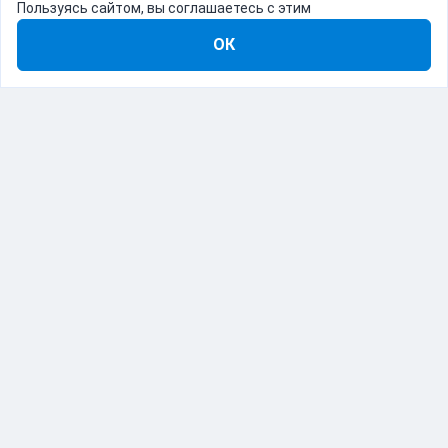
Пользуясь сайтом, вы соглашаетесь с этим
ОК
8-800-555-22-41
Демо Catapulto
Для кого
Тарифы
Информация
О компании
192012, Санкт-Петербург, пр. Обуховской Обороны, 120Б
© Catapulto 2013-
2026