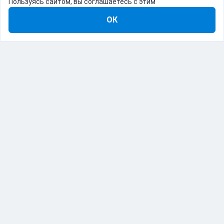
Пользуясь сайтом, вы соглашаетесь с этим
ОК
8-800-555-22-41
Демо Catapulto
Для кого
Тарифы
Информация
О компании
192012, Санкт-Петербург, пр. Обуховской Обороны, 120Б
© Catapulto 2013-
2026