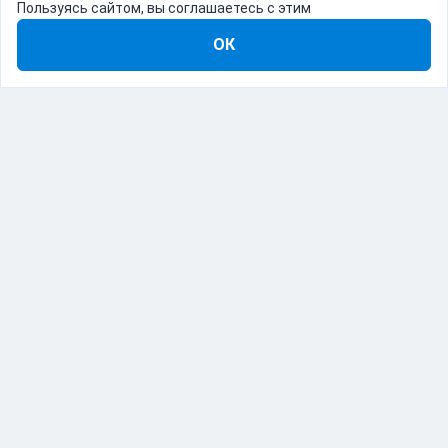
Пользуясь сайтом, вы соглашаетесь с этим
ОК
8-800-555-22-41
Демо Catapulto
Для кого
Тарифы
Информация
О компании
192012, Санкт-Петербург, пр. Обуховской Обороны, 120Б
© Catapulto 2013-
2026