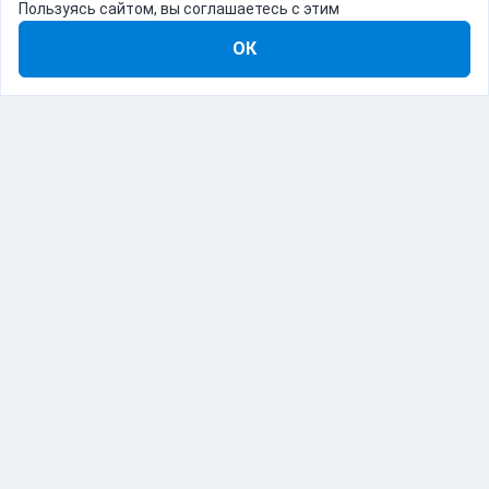
Пользуясь сайтом, вы соглашаетесь с этим
ОК
8-800-555-22-41
Демо Catapulto
Для кого
Тарифы
Информация
О компании
192012, Санкт-Петербург, пр. Обуховской Обороны, 120Б
© Catapulto 2013-
2026