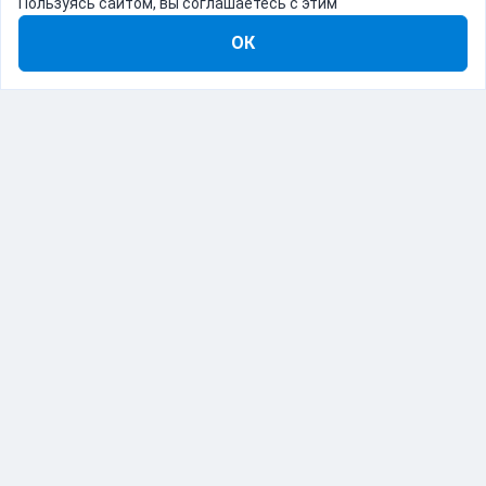
Пользуясь сайтом, вы соглашаетесь с этим
ОК
8-800-555-22-41
Демо Catapulto
Для кого
Тарифы
Информация
О компании
192012, Санкт-Петербург, пр. Обуховской Обороны, 120Б
© Catapulto 2013-
2026