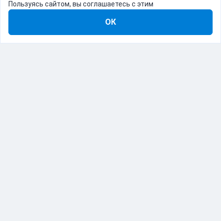
Пользуясь сайтом, вы соглашаетесь с этим
ОК
8-800-555-22-41
Демо Catapulto
Для кого
Тарифы
Информация
О компании
192012, Санкт-Петербург, пр. Обуховской Обороны, 120Б
© Catapulto 2013-
2026