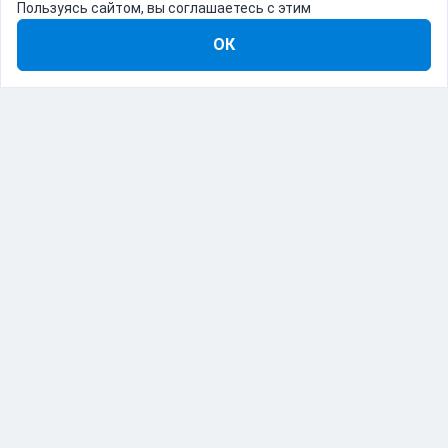
Пользуясь сайтом, вы соглашаетесь с этим
ОК
8-800-555-22-41
Демо Catapulto
Для кого
Тарифы
Информация
О компании
192012, Санкт-Петербург, пр. Обуховской Обороны, 120Б
© Catapulto 2013-
2026