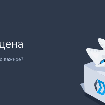
йдена
то важное?