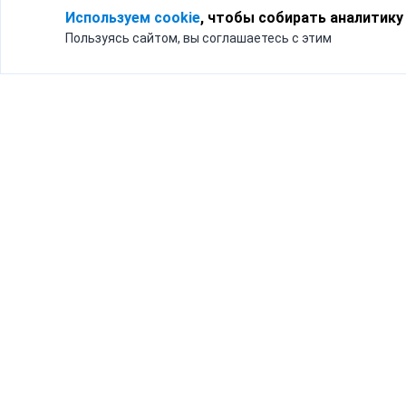
Используем cookie
, чтобы собирать аналитику
Пользуясь сайтом, вы соглашаетесь с этим
Для кого
Тарифы
Бизнесу
Доставка по России
Частным лицам
Интернет-магазинам
Доставка для бизнеса
192012, Санк
и интернет-магазинов