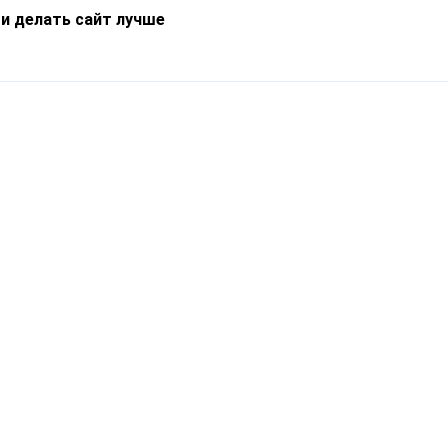
 и делать сайт лучше
Информация
О компании
Новости
Что такое Catapulto
Частые вопросы
Службы доставки
Реферальная программа
Нам доверяют
Публичная оферта
Кейсы
Политика обработки
Блог
персональных данных
Контакты
т-Петербург, пр. Обуховской Обороны, 120Б